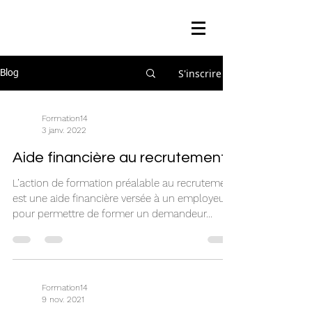
S'inscrire
Blog
Formation14
3 janv. 2022
Aide financière au recrutement
L’action de formation préalable au recrutement
est une aide financière versée à un employeur
pour permettre de former un demandeur...
Formation14
9 nov. 2021