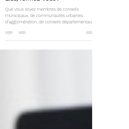
liloumaerten
1 juil. 2021
Elus, formez-vous !
Que vous soyez membres de conseils
municipaux, de communautés urbaines,
d’agglomération, de conseils départementaux
ou de conseils...