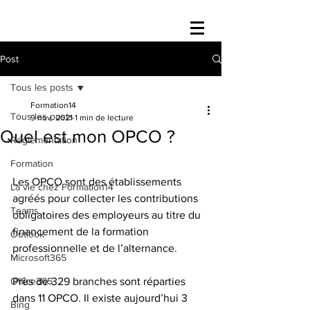
Post
Tous les posts
Formation14
Tous les posts
9 nov. 2021
1 min de lecture
Quel est mon OPCO ?
Réglementation
Formation
Les OPCO sont des établissements 
La vie chez Formation14
agréés pour collecter les contributions 
Teams
obligatoires des employeurs au titre du 
financement de la formation 
Outlook
professionnelle et de l’alternance.
Microsoft365
Office365
Près de 329 branches sont réparties 
dans 11 OPCO. Il existe aujourd’hui 3 
Bing