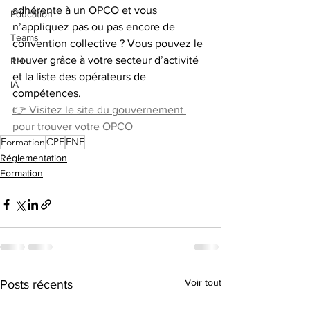
adhérente à un OPCO et vous 
Education
n’appliquez pas ou pas encore de 
Teams
convention collective ? Vous pouvez le 
trouver grâce à votre secteur d’activité 
RH
et la liste des opérateurs de 
IA
compétences.
👉 Visitez le site du gouvernement 
pour trouver votre OPCO
Formation
CPF
FNE
Réglementation
Formation
Voir tout
Posts récents