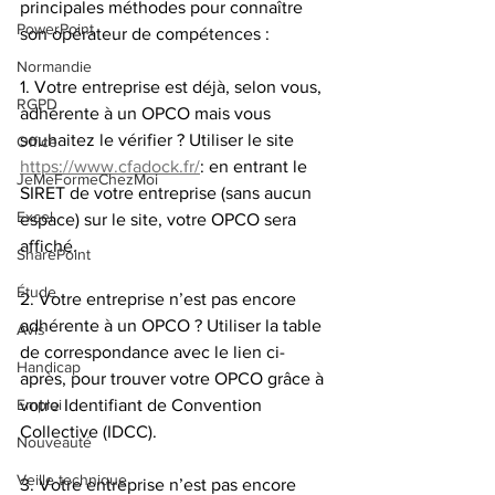
principales méthodes pour connaître 
PowerPoint
son opérateur de compétences :
Normandie
1. Votre entreprise est déjà, selon vous, 
RGPD
adhérente à un OPCO mais vous 
souhaitez le vérifier ? Utiliser le site 
Office
https://www.cfadock.fr/
: en entrant le 
JeMeFormeChezMoi
SIRET de votre entreprise (sans aucun 
Excel
espace) sur le site, votre OPCO sera 
affiché.
SharePoint
Étude
2. Votre entreprise n’est pas encore 
adhérente à un OPCO ? Utiliser la table 
Avis
de correspondance avec le lien ci-
Handicap
après, pour trouver votre OPCO grâce à 
Emploi
votre Identifiant de Convention 
Collective (IDCC).
Nouveauté
Veille technique
3. Votre entreprise n’est pas encore 