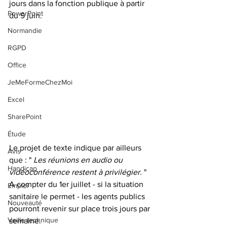
jours dans la fonction publique à partir 
PowerPoint
du 9 juin. 
Normandie
RGPD
Office
JeMeFormeChezMoi
Excel
SharePoint
Étude
Le projet de texte indique par ailleurs 
Avis
que : " 
Les réunions en audio ou 
Handicap
vidéoconférence restent à privilégier. 
"
A compter du 1er juillet - si la situation 
Emploi
sanitaire le permet - les agents publics 
Nouveauté
pourront revenir sur place trois jours par 
Veille technique
semaine. 