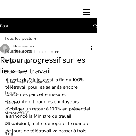
Post
Tous les posts
liloumaerten
Tous les posts
27 mai 2021
1 min de lecture
Retour progressif sur les
Réglementation
lieux de travail
Formation
A partir du 9 juin, c’est la fin du 100% 
La vie chez Formation14
télétravail pour les salariés encore 
Teams
concernés par cette mesure.
Il sera interdit pour les employeurs 
Outlook
d’obliger un retour à 100% en présentiel 
Microsoft365
a annoncé la Ministre du travail. 
Office365
Cependant, à titre de repère, le nombre 
de jours de télétravail va passer à trois 
Bing