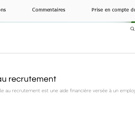
ons
Commentaires
Prise en compte d
 au recrutement
able au recrutement est une aide financière versée à un empl