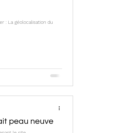
r : La géolocalisation du
fait peau neuve
nant le site