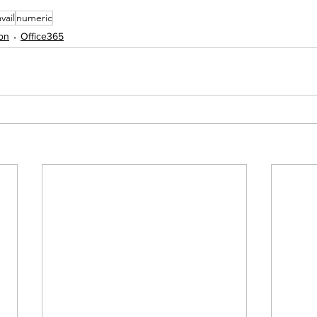
vail
numeric
on
Office365