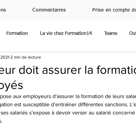
ons
Commentaires
Prise en compte d
Formation
La vie chez Formation14
Teams
Ou
 2021
2 min de lecture
oint
Normandie
RGPD
Office
JeMeFormeCh
ur doit assurer la format
oyés
Handicap
Emploi
Nouveauté
Veille techniq
pose aux employeurs d’assurer la formation de leurs salar
gation est susceptible d’entraîner différentes sanctions. L
ses salariés s’expose à devoir verser au salarié concerné
.