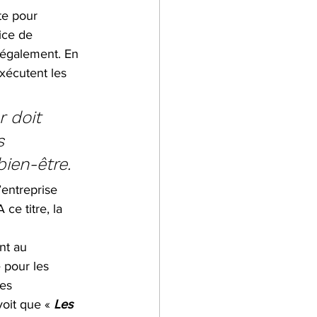
te pour 
ice de 
e également. En 
exécutent les 
r doit 
s 
bien-être.
’entreprise 
ce titre, la 
nt au 
 pour les 
es 
oit que « 
Les 