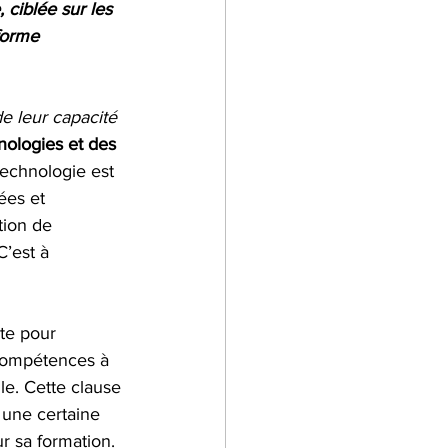
 ciblée sur les 
forme 
e leur capacité 
nologies et des 
technologie est 
ées et 
tion de 
C’est à 
te pour 
 compétences à 
le. Cette clause 
 une certaine 
r sa formation.