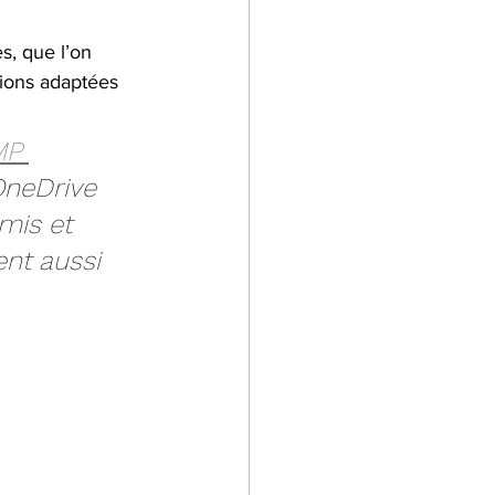
, que l’on 
tions adaptées 
P 
OneDrive 
mis et 
nt aussi 