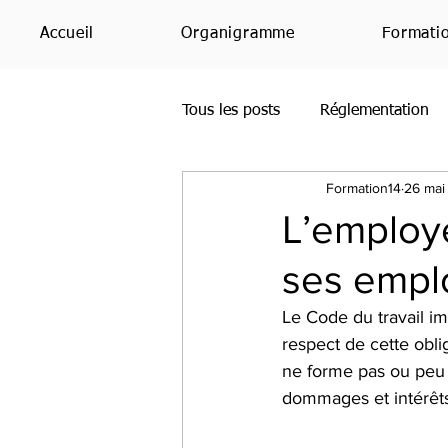
Accueil
Organigramme
Formati
Tous les posts
Réglementation
Formation14
26 mai
Office365
Bing
PowerP
L’employe
ses empl
SharePoint
Étude
Avis
Le Code du travail im
respect de cette obli
Teams
RH
IA
ne forme pas ou peu 
dommages et intérêts