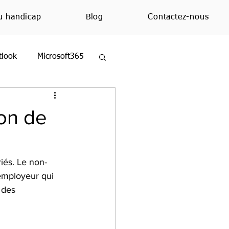
u handicap
Blog
Contactez-nous
tlook
Microsoft365
ezMoi
Excel
ion de
ue
Education
iés. Le non-
’employeur qui 
 des 