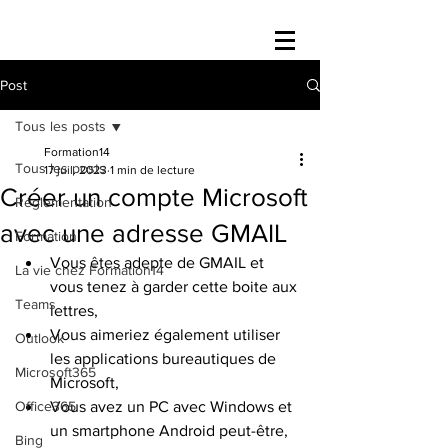
Post
Tous les posts
Formation14
Tous les posts
17 juil. 2023
1 min de lecture
Créer un compte Microsoft
Réglementation
avec une adresse GMAIL
Formation
Vous êtes adepte de GMAIL et 
La vie chez Formation14
vous tenez à garder cette boite aux 
Teams
lettres,
Vous aimeriez également utiliser 
Outlook
les applications bureautiques de 
Microsoft365
Microsoft,
Office365
Vous avez un PC avec Windows et 
un smartphone Android peut-être,
Bing