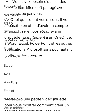
Vous avez besoin d'utiliser des 
PowerPoint
fichiers Microsoft partagé avec 
vous ou par vous.
Normandie
👉 Quoi que soient vos raisons, Il vous 
RGPD
apparaît bien utile d’avoir un compte 
Microsoft 
sans vous abonner 
afin 
Office
d’accéder 
gratuitement 
à un OneDrive, 
JeMeFormeChezMoi
à Word, Excel, PowerPoint et les autres 
Excel
applications Microsoft sans pour autant 
multiplier les comptes.
SharePoint
Étude
Avis
Handicap
Emploi
Alors voilà une petite vidéo (muette) 
Nouveauté
pour vous montrer comment créer un 
Veille technique
compte Microsoft gratuit tout en 