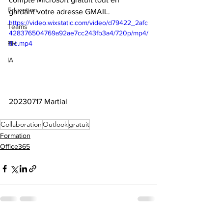
Education
gardant votre adresse GMAIL.
https://video.wixstatic.com/video/d79422_2afc
Teams
428376504769a92ae7cc243fb3a4/720p/mp4/
file.mp4
RH
IA
20230717 Martial
Collaboration
Outlook
gratuit
Formation
Office365