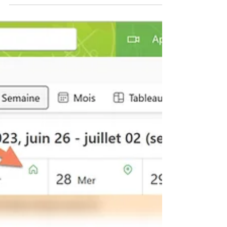
Créer un compte Microsoft avec
une adresse GMAIL
Vous êtes adepte de GMAIL et vous tenez à
garder cette boite aux lettres, Vous aimeriez
également utiliser les applications
bureautiques...