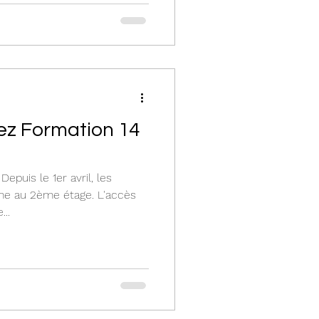
ez Formation 14
epuis le 1er avril, les
me au 2ème étage. L'accès
...