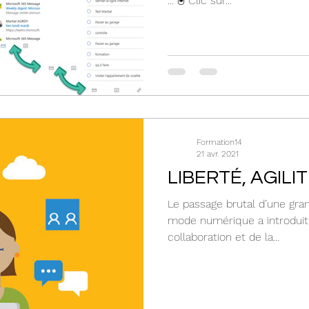
... 🖲 Clic sur...
Formation14
21 avr. 2021
LIBERTÉ, AGILIT
Le passage brutal d’une gran
mode numérique a introduit 
collaboration et de la...