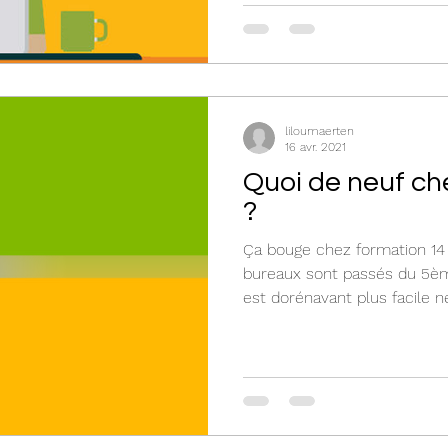
liloumaerten
16 avr. 2021
Quoi de neuf ch
?
Ça bouge chez formation 14 D
bureaux sont passés du 5è
est dorénavant plus facile ne