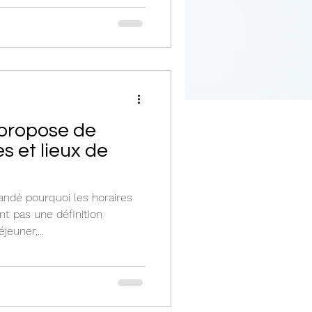
ropose de
s et lieux de
andé pourquoi les horaires
t pas une définition
jeuner,...