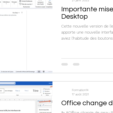
21 janv. 2022
Importante mise
Desktop
Cette nouvelle version de l’
apporte une nouvelle interf
aviez l’habitude des boutons 
Formation14
17 août 2021
Office change 
✨ #Office change de peau P