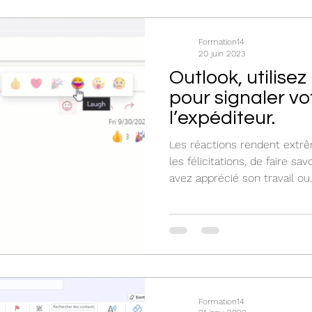
Formation14
20 juin 2023
Outlook, utilisez
pour signaler vo
l’expéditeur.
Les réactions rendent extr
les félicitations, de faire s
avez apprécié son travail ou..
Formation14