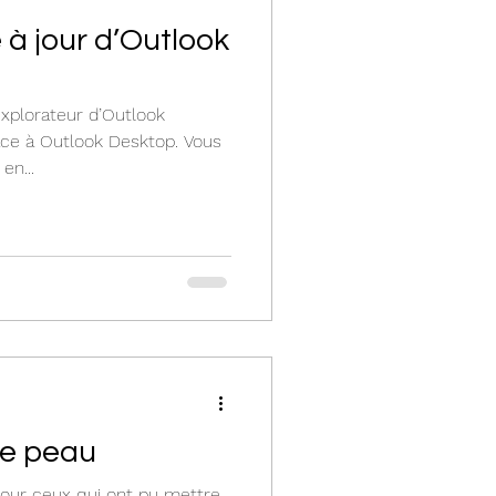
 à jour d’Outlook
explorateur d’Outlook
ace à Outlook Desktop. Vous
en...
de peau
our ceux qui ont pu mettre