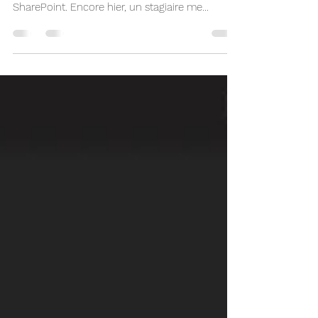
Formation14
17 mai 2023
SharePoint plus beau que
jamais
J’utilise SharePoint tous les jours. Je forme les
stagiaires à créer et administrer les sites
SharePoint. Encore hier, un stagiaire me...