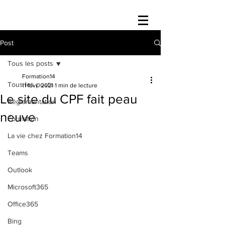
Post
Tous les posts
Formation14
Tous les posts
11 févr. 2021
1 min de lecture
Le site du CPF fait peau
Réglementation
neuve
Formation
La vie chez Formation14
Teams
Outlook
Microsoft365
Office365
Bing