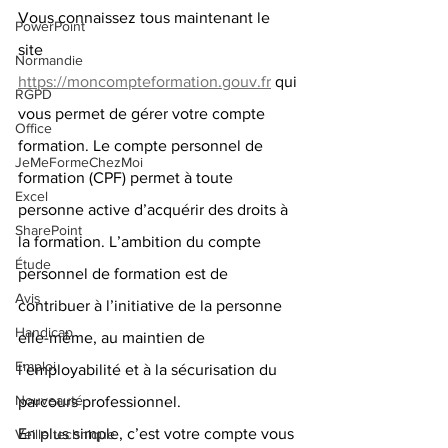
Vous connaissez tous maintenant le 
PowerPoint
site 
Normandie
https://moncompteformation.gouv.fr
 qui 
RGPD
vous permet de gérer votre compte 
Office
formation. Le compte personnel de 
JeMeFormeChezMoi
formation (CPF) permet à toute 
Excel
personne active d’acquérir des droits à 
SharePoint
la formation. L’ambition du compte 
Étude
personnel de formation est de 
Avis
contribuer à l’initiative de la personne 
Handicap
elle-même, au maintien de 
Emploi
l’employabilité et à la sécurisation du 
Nouveauté
parcours professionnel. 
En plus simple, c’est votre compte vous 
Veille technique