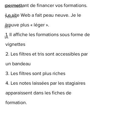
permettant de financer vos formations.
Education
Le site Web a fait peau neuve. Je le 
Teams
trouve plus « léger ». 
RH
1. Il affiche les formations sous forme de 
IA
vignettes
2. Les filtres et tris sont accessibles par 
un bandeau
3. Les filtres sont plus riches
4. Les notes laissées par les stagiaires 
apparaissent dans les fiches de 
formation.