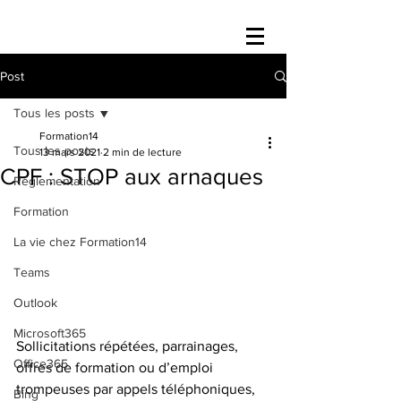
Post
Tous les posts
Formation14
Tous les posts
13 mars 2021
2 min de lecture
CPF : STOP aux arnaques
Réglementation
Formation
La vie chez Formation14
Teams
Outlook
Microsoft365
Sollicitations répétées, parrainages, 
Office365
offres de formation ou d’emploi 
trompeuses par appels téléphoniques, 
Bing