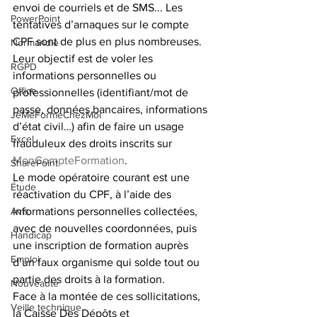
envoi de courriels et de SMS... Les 
PowerPoint
tentatives d’arnaques sur le compte 
CPF sont de plus en plus nombreuses.
Normandie
Leur objectif est de voler les 
RGPD
informations personnelles ou 
Office
professionnelles (identifiant/mot de 
passe, données bancaires, informations 
JeMeFormeChezMoi
d’état civil…) afin de faire un usage 
Excel
frauduleux des droits inscrits sur 
MonCompteFormation
.
SharePoint
Le mode opératoire courant est une 
Étude
réactivation du CPF, à l’aide des 
Avis
informations personnelles collectées, 
avec de nouvelles coordonnées, puis 
Handicap
une inscription de formation auprès 
Emploi
d’un faux organisme qui solde tout ou 
partie des droits à la formation.
Nouveauté
Face à la montée de ces sollicitations, 
Veille technique
la Caisse Des Dépôts et 