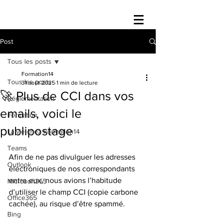
Post
Tous les posts
Formation14
Tous les posts
31 août 2025
1 min de lecture
🚀 Plus de CCI dans vos
Réglementation
emails, voici le
Formation
publipostage
La vie chez Formation14
Teams
Afin de ne pas divulguer les adresses 
Outlook
électroniques de nos correspondants 
entre eux, nous avions l’habitude 
Microsoft365
d’utiliser le champ CCI (copie carbone 
Office365
cachée), au risque d’être spammé.
Bing