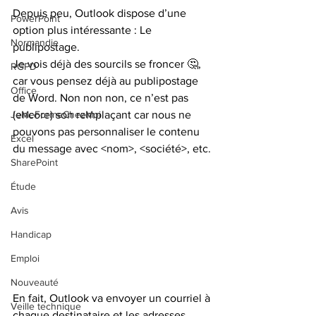
Depuis peu, Outlook dispose d’une 
PowerPoint
option plus intéressante : Le 
Normandie
publipostage.
Je vois déjà des sourcils se froncer 🤔, 
RGPD
car vous pensez déjà au publipostage 
Office
de Word. Non non non, ce n’est pas 
JeMeFormeChezMoi
(encore) son remplaçant car nous ne 
pouvons pas personnaliser le contenu 
Excel
du message avec <nom>, <société>, etc.
SharePoint
Étude
Avis
Handicap
Emploi
Nouveauté
En fait, Outlook va envoyer un courriel à 
Veille technique
chaque destinataire et les adresses 