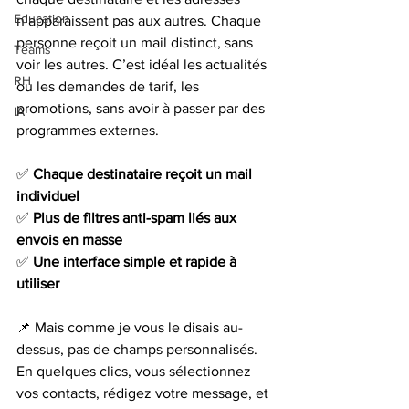
Education
n’apparaissent pas aux autres. Chaque 
personne reçoit un mail distinct, sans 
Teams
voir les autres. C’est idéal les actualités 
RH
ou les demandes de tarif, les 
promotions, sans avoir à passer par des 
IA
programmes externes.
✅ 
Chaque destinataire reçoit un mail 
individuel
✅ 
Plus de filtres anti-spam liés aux 
envois en masse
✅ 
Une interface simple et rapide à 
utiliser
📌 Mais comme je vous le disais au-
dessus, pas de champs personnalisés. 
En quelques clics, vous sélectionnez 
vos contacts, rédigez votre message, et 