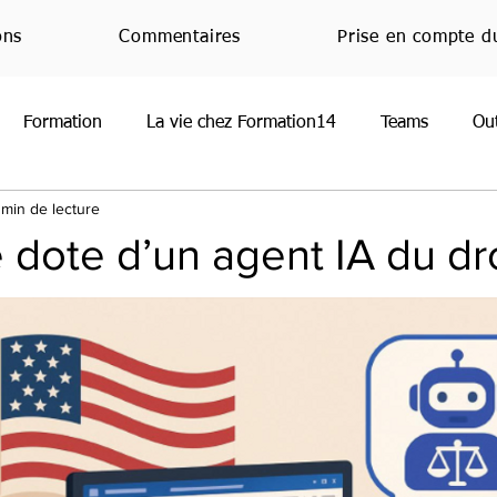
ons
Commentaires
Prise en compte d
Formation
La vie chez Formation14
Teams
Ou
 min de lecture
oint
Normandie
RGPD
Office
JeMeFormeCh
dote d’un agent IA du dro
Handicap
Emploi
Nouveauté
Veille techniq