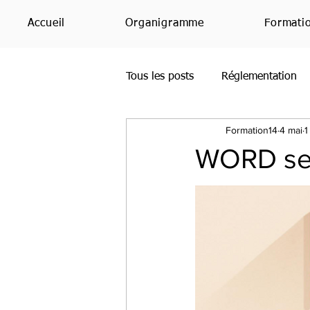
Accueil
Organigramme
Formati
Tous les posts
Réglementation
Formation14
4 mai
1
Office365
Bing
PowerP
WORD se 
SharePoint
Étude
Avis
Teams
RH
IA