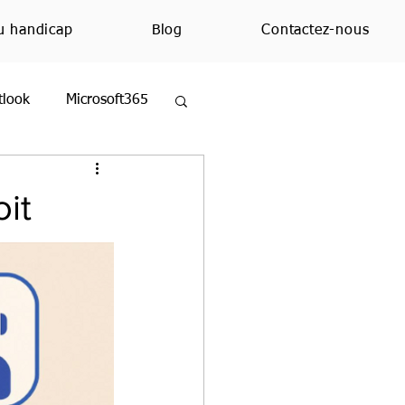
u handicap
Blog
Contactez-nous
tlook
Microsoft365
ezMoi
Excel
it
ue
Education