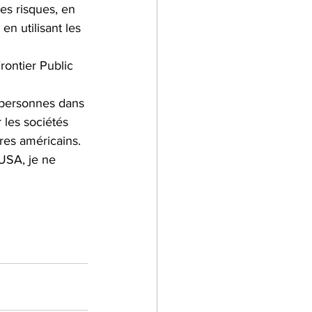
es risques, en 
n utilisant les 
rontier Public 
s personnes dans 
 les sociétés 
res américains.
USA, je ne 