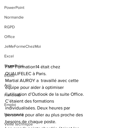
PowerPoint
Normandie
RGPD
Office
JeMeFormeChezMoi
Excel
SharePoint
FMP Formation14 était chez 
QUALIFELEC à Paris. 
Étude
Martial AUROY a  travaillé avec cette 
Avis
équipe pour aider à optimiser 
l’utilisation d’Outlook de la suite Office. 
Handicap
C’étaient des formations 
Emploi
individualisées. Deux heures par 
Nouveauté
personne pour aller au plus proche des 
besoins de chaque poste. 
Veille technique