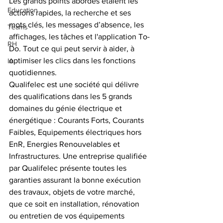
Les grands points abordés étaient les 
Education
actions rapides, la recherche et ses 
mots clés, les messages d’absence, les 
Teams
affichages, les tâches et l'application To-
RH
Do. Tout ce qui peut servir à aider, à 
optimiser les clics dans les fonctions 
IA
quotidiennes. 
Qualifelec est une société qui délivre 
des qualifications dans les 5 grands 
domaines du génie électrique et 
énergétique : Courants Forts, Courants 
Faibles, Equipements électriques hors 
EnR, Energies Renouvelables et 
Infrastructures. Une entreprise qualifiée 
par Qualifelec présente toutes les 
garanties assurant la bonne exécution 
des travaux, objets de votre marché, 
que ce soit en installation, rénovation 
ou entretien de vos équipements 