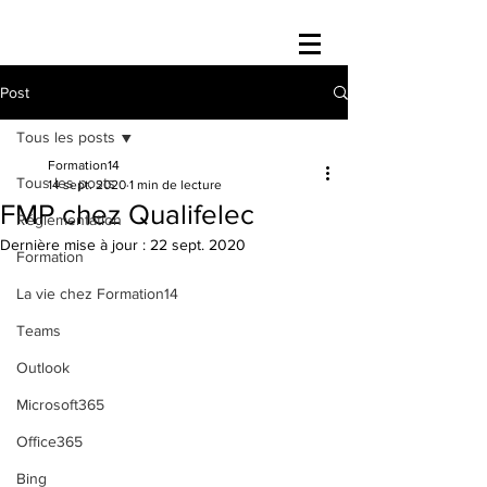
Post
Tous les posts
Formation14
Tous les posts
14 sept. 2020
1 min de lecture
FMP chez Qualifelec
Réglementation
Dernière mise à jour :
22 sept. 2020
Formation
La vie chez Formation14
Teams
Outlook
Microsoft365
Office365
Bing