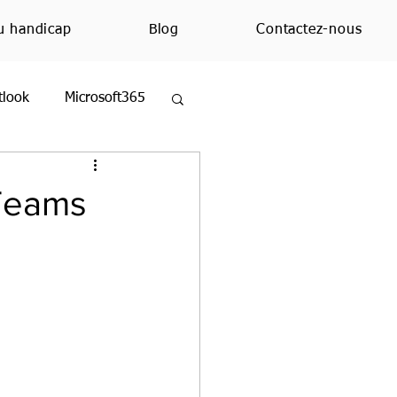
u handicap
Blog
Contactez-nous
tlook
Microsoft365
ezMoi
Excel
 Teams
ue
Education