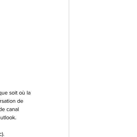
ue soit où la 
rsation de 
de canal 
utlook.
).