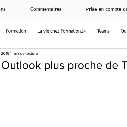
ons
Commentaires
Prise en compte d
Formation
La vie chez Formation14
Teams
Ou
. 2019
1 min de lecture
oint
Normandie
RGPD
Office
JeMeFormeCh
 Outlook plus proche de
Handicap
Emploi
Nouveauté
Veille techniq