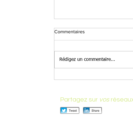
Commentaires
Rédigez un commentaire...
400 types de fichiers à
consulter dans SharePoint
Partagez sur
vos
réseau