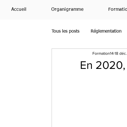
Accueil
Organigramme
Formati
Tous les posts
Réglementation
Formation14
18 déc
Office365
Bing
PowerP
En 2020,
SharePoint
Étude
Avis
Teams
RH
IA