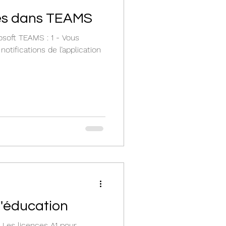
és dans TEAMS
soft TEAMS : 1 - Vous
notifications de l’application
l'éducation
 Les licences A1 pour