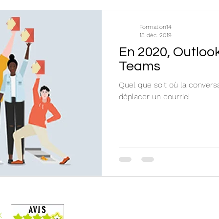
Formation14
18 déc. 2019
En 2020, Outloo
Teams
Quel que soit où la conversati
déplacer un courriel ...
Conditions générales de vente
Liste des formations
x
Téléchargez le catalogue