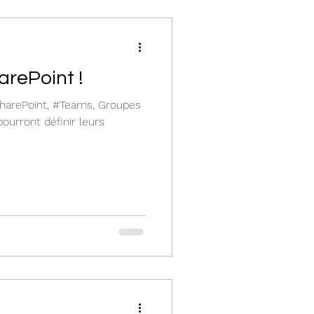
arePoint !
#SharePoint, #Teams, Groupes
ourront définir leurs