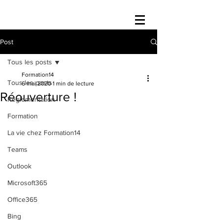
Post
Tous les posts
Formation14
Tous les posts
6 mai 2020
1 min de lecture
Réouverture !
Réglementation
Formation
La vie chez Formation14
Teams
Outlook
Microsoft365
Office365
Bing