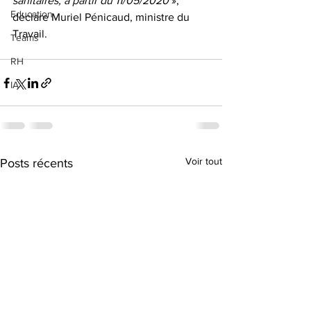
sanitaires, à partir du 11/05/2020
 », 
Education
déclare Muriel Pénicaud, ministre du 
Travail.
Teams
RH
IA
Voir tout
Posts récents