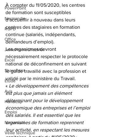
À compter du 11/05/2020, les centres 
PowerPoint
de formation sont susceptibles 
Normandie
d’accueillir à nouveau dans leurs 
centres des stagiaires en formation 
RGPD
continue (salariés, indépendants, 
Office
demandeurs d’emploi).
Les organismes devront 
JeMeFormeChezMoi
nécessairement respecter le protocole 
Excel
national de déconfinement en suivant 
SharePoint
le guide travaillé avec la profession et 
validé par le ministère du Travail.
Étude
« 
Le développement des compétences 
Avis
est plus que jamais un élément 
déterminant pour le développement 
Handicap
économique des entreprises et l’emploi 
Emploi
des salariés. Il est essentiel que les 
Nouveauté
organismes de formation reprennent 
leur activité, en respectant les mesures 
Veille technique