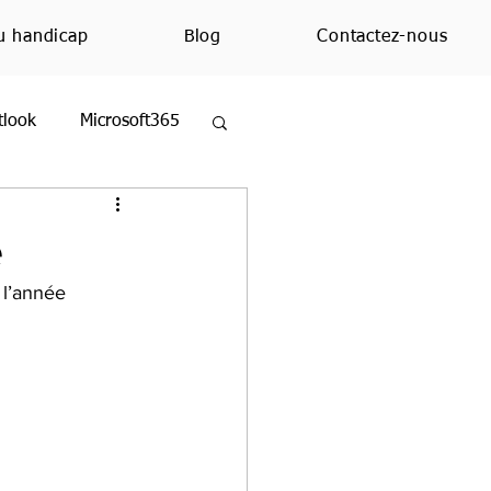
u handicap
Blog
Contactez-nous
tlook
Microsoft365
ezMoi
Excel
e
 l’année 
ue
Education