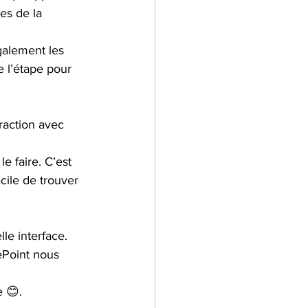
es de la 
galement les 
e l’étape pour 
raction avec 
 faire. C’est 
cile de trouver 
le interface. 
Point nous 
e 😊.