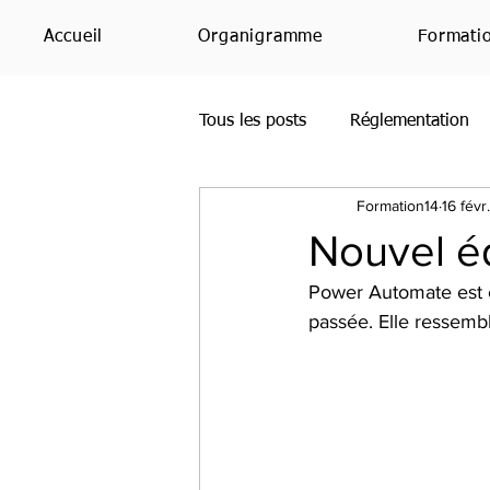
Accueil
Organigramme
Formati
Tous les posts
Réglementation
Formation14
16 févr
Office365
Bing
PowerP
Nouvel é
Power Automate est en
SharePoint
Étude
Avis
passée. Elle ressembl
Teams
RH
IA