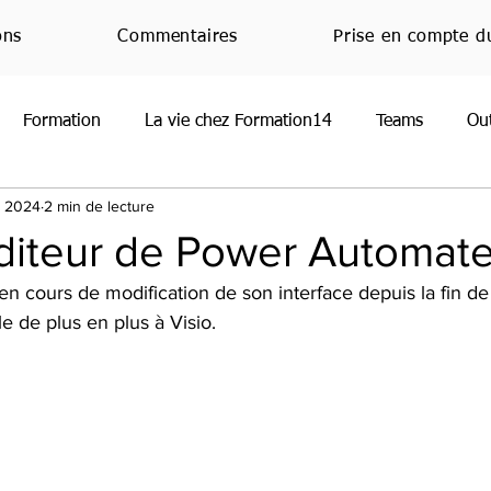
ons
Commentaires
Prise en compte d
Formation
La vie chez Formation14
Teams
Ou
. 2024
2 min de lecture
oint
Normandie
RGPD
Office
JeMeFormeCh
diteur de Power Automat
 cours de modification de son interface depuis la fin de
Handicap
Emploi
Nouveauté
Veille techniq
e de plus en plus à Visio.