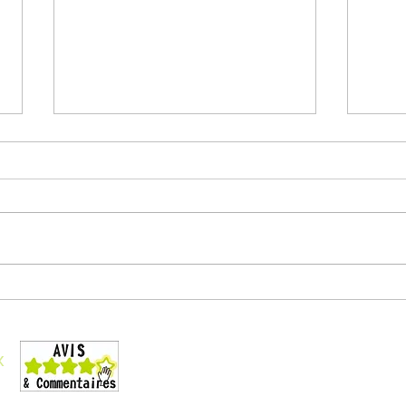
400 types de fichiers à
Ce q
consulter dans SharePoint
TEA
Conditions générales de vente
Liste des formations
x
Téléchargez le catalogue
La formation et le handicap
Organigramme