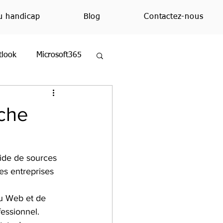
u handicap
Blog
Contactez-nous
tlook
Microsoft365
ezMoi
Excel
rche
ue
Education
aide de sources 
s entreprises 
du Web et de 
essionnel.