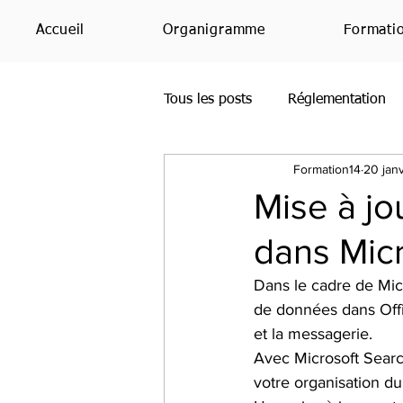
Accueil
Organigramme
Formati
Tous les posts
Réglementation
Formation14
20 jan
Office365
Bing
PowerP
Mise à jo
dans Mic
SharePoint
Étude
Avis
Dans le cadre de Micr
de données dans Offi
Teams
RH
IA
et la messagerie.
Avec Microsoft Search
votre organisation d