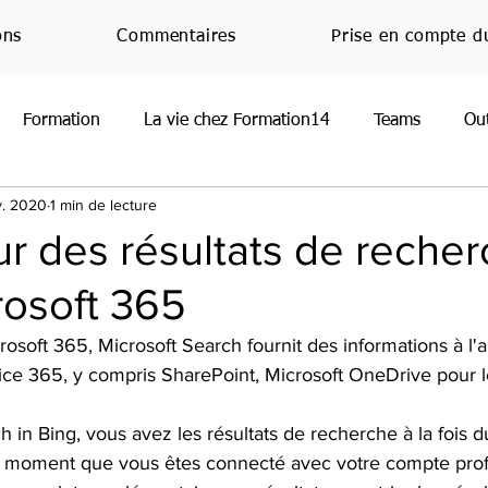
ons
Commentaires
Prise en compte d
Formation
La vie chez Formation14
Teams
Ou
v. 2020
1 min de lecture
oint
Normandie
RGPD
Office
JeMeFormeCh
ur des résultats de reche
rosoft 365
Handicap
Emploi
Nouveauté
Veille techniq
osoft 365, Microsoft Search fournit des informations à l'
ce 365, y compris SharePoint, Microsoft OneDrive pour le
 in Bing, vous avez les résultats de recherche à la fois 
u moment que vous êtes connecté avec votre compte prof