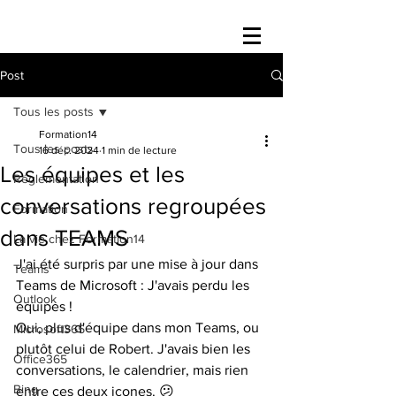
Post
Tous les posts
Formation14
Tous les posts
16 déc. 2024
1 min de lecture
Les équipes et les
Réglementation
conversations regroupées
Formation
dans TEAMS
La vie chez Formation14
J'ai été surpris par une mise à jour dans 
Teams
Teams de Microsoft : J'avais perdu les 
Outlook
équipes !
Oui, plus d'équipe dans mon Teams, ou 
Microsoft365
plutôt celui de Robert. J'avais bien les 
Office365
conversations, le calendrier, mais rien 
Bing
entre ces deux icones. 😕