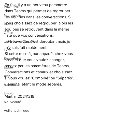
En fait, il y a un nouveau paramètre 
PowerPoint
dans Teams qui permet de regrouper 
Normandie
les équipes dans les conversations. Si 
vous choisissez de regrouper, alors les 
RGPD
équipes se retrouvent dans la même 
Office
liste que vos conversations.
JeMeFormeChezMoi
Je trouve que c'est déroutant mais je 
m'y suis fait rapidement.
Excel
Si cette mise à jour apparaît chez vous 
SharePoint
aussi et que vous voulez changer, 
passez par les paramètres de Teams, 
Étude
Conversations et canaux et choisissez 
Avis
si vous voulez "Combiné" ou "Séparés". 
L'original étant le mode séparés.
Handicap
Emploi
Martial 20241216
Nouveauté
Veille technique