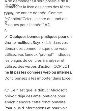
A se demander s'il sera possible de lui 
Education
demander la liste des dates des fériés 
pour une année donnée. Comme 
Teams
"=Copilot("Calcul la date du lundi de 
RH
Pasques pour l'année ";A2)
IA
📌 
Quelques bonnes pratiques pour en 
tirer le meilleur. 
Soyez clair dans vos 
demandes comme lorsque que vous 
utilisez vos fameux "prompt". Indiquez 
les plages de cellules à analyser et 
utilisez des verbes d’action. COPILOT 
ne lit pas les données web ou internes
, 
Donc pensez à les importer dans Excel. 
👉 Ce n’est que le début : Microsoft 
prévoit déjà des améliorations pour 
enrichir encore cette fonctionnalité.
Pour plus d'informations et pour voir 