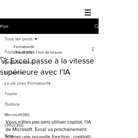
Post
Tous les posts
Formation14
Tous les posts
21 août 2025
1 min de lecture
🚀 Excel passe à la vitesse
Réglementation
supérieure avec l’IA
Formation
La vie chez Formation14
Teams
Outlook
Microsoft365
Vous n'êtes pas sans utiliser copilot, l'IA 
Office365
de Microsoft. Excel va prochainement 
Bing
intéger une nouvelle fonction : copilot(). 