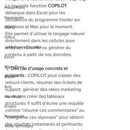
La nouvelle fonction 
COPILOT
PowerPoint
débarque dans Excel pour les 
Normandie
utilisateurs du programme Insider sur 
Windows et Mac pour le moment. 
RGPD
Elle permet d’utiliser le langage naturel 
Office
directement dans les cellules pour 
JeMeFormeChezMoi
analyser, résumer ou générer du 
contenu à partir de vos données. 
Excel
SharePoint
💡 
Des cas d’usage concrets et 
puissants :
 COPILOT peut classer des 
Étude
retours clients, résumer des tickets de 
Avis
support, générer des idées marketing 
ou encore créer des tableaux 
Handicap
structurés. Il suffit d’écrire une requête 
Emploi
comme “résume ces commentaires” ou 
Nouveauté
“catégorise ces réponses” pour obtenir 
des résultats instantanés et pertinents.
Veille technique