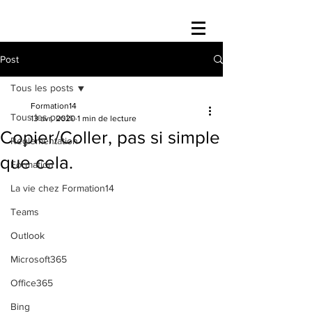
Post
Tous les posts
Formation14
Tous les posts
13 avr. 2020
1 min de lecture
Copier/Coller, pas si simple
Réglementation
que cela.
Formation
La vie chez Formation14
Teams
Outlook
Microsoft365
Office365
Bing