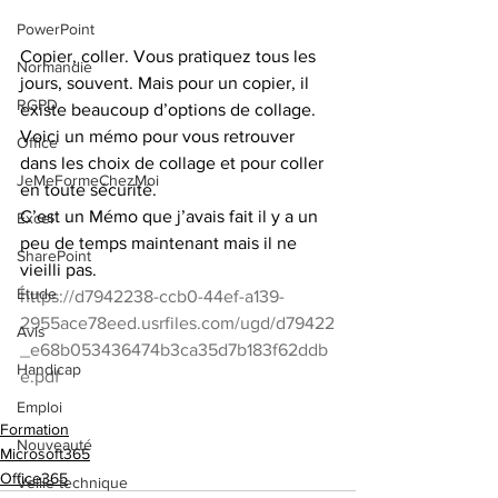
PowerPoint
Copier, coller. Vous pratiquez tous les 
Normandie
jours, souvent. Mais pour un copier, il 
RGPD
existe beaucoup d’options de collage. 
Voici un mémo pour vous retrouver 
Office
dans les choix de collage et pour coller 
JeMeFormeChezMoi
en toute sécurité.
C’est un Mémo que j’avais fait il y a un 
Excel
peu de temps maintenant mais il ne 
SharePoint
vieilli pas.
Étude
https://d7942238-ccb0-44ef-a139-
2955ace78eed.usrfiles.com/ugd/d79422
Avis
_e68b053436474b3ca35d7b183f62ddb
Handicap
e.pdf
Emploi
Formation
Nouveauté
Microsoft365
Office365
Veille technique