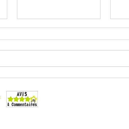
WORD se dote d’un agent IA
Pass
du droit
3000
Conditions générales de vente
Liste des formations
x
Téléchargez le catalogue
La formation et le handicap
Organigramme