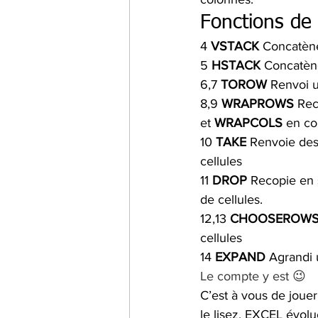
Fonctions de 
4 
VSTACK
 Concatène
5 
HSTACK
 Concatèn
6,7 
TOROW
 Renvoi u
8,9 
WRAPROWS
 Rec
et 
WRAPCOLS
 en c
10 
TAKE
 Renvoie des
cellules
11 
DROP
 Recopie en 
de cellules.
12,13 
CHOOSEROW
cellules
14 
EXPAND
 Agrandi 
Le compte y est 😉
C’est à vous de jou
le lisez, EXCEL évolu