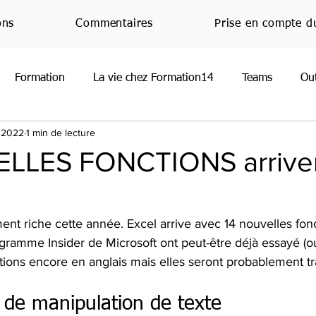
ons
Commentaires
Prise en compte d
Formation
La vie chez Formation14
Teams
Ou
. 2022
1 min de lecture
oint
Normandie
RGPD
Office
JeMeFormeCh
LLES FONCTIONS arrive
Handicap
Emploi
Nouveauté
Veille techniq
ent riche cette année. Excel arrive avec 14 nouvelles fon
ogramme Insider de Microsoft ont peut-être déjà essayé (ou
nctions encore en anglais mais elles seront probablement tr
 de manipulation de texte