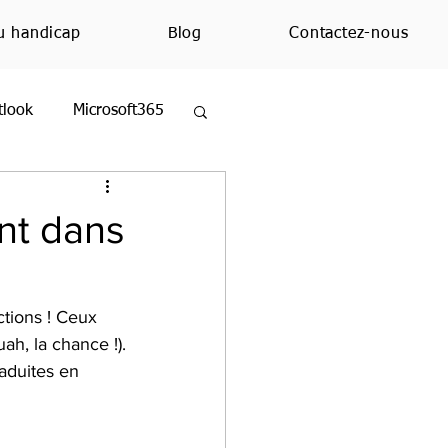
u handicap
Blog
Contactez-nous
tlook
Microsoft365
ezMoi
Excel
nt dans
ue
Education
ctions ! Ceux 
ah, la chance !).
aduites en 