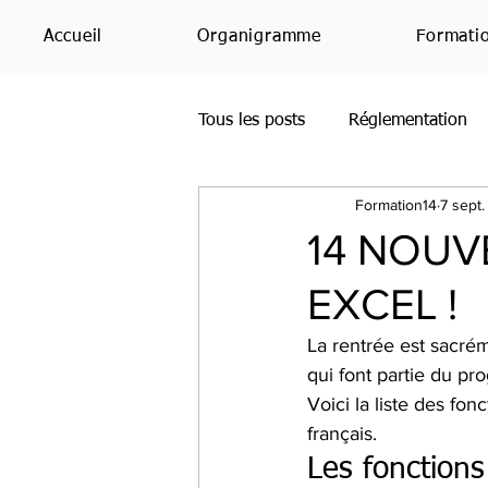
Accueil
Organigramme
Formati
Tous les posts
Réglementation
Formation14
7 sept
Office365
Bing
PowerP
14 NOUVE
EXCEL !
SharePoint
Étude
Avis
La rentrée est sacrém
qui font partie du pr
Teams
RH
IA
Voici la liste des fo
français.
Les fonctions