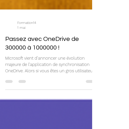
Formation14
1 mai
Passez avec OneDrive de
300000 à 1000000 !
Microsoft vient d’annoncer une évolution
majeure de l’application de synchronisation
OneDrive. Alors si vous êtes un gros utilisateur
de SharePoint, vous serez ravis 😉 📆
Déploiement pour les insiders Public dès la fin
avril 2026 puis pour tout le monde. 📈 La limite
passe de 300 000 à 1 000 000 d’éléments par
appareil et par instance de synchronisation (sur
appareils Windows éligibles*). ⚠️ À noter : les