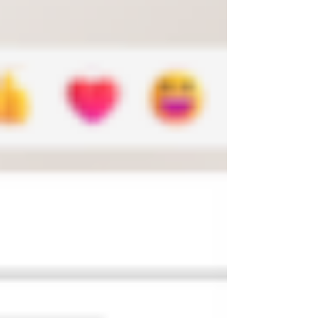
webinaires et assemblées publiques. Il est clair
que cela facilite les échanges "en coulisses"
avant, pendant et après l’événement, sans
impliquer les participants. ✅ Les règles de
discussion en coulisses seront uniformisées
pour toutes les réunions publiques, avec une
activation par défaut. Si besoin, réviser les