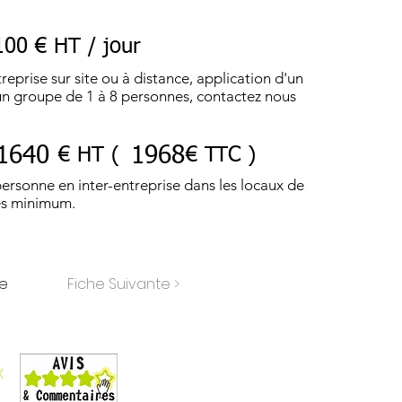
100 € HT / jour
reprise sur site ou à distance, application d'un
r un groupe de 1 à 8 personnes, contactez nous
1640
1968
€ HT (
€ TTC )
personne en inter-entreprise dans les locaux de
es minimum.
te
Fiche Suivante >
Conditions générales de vente
Liste des formations
x
Téléchargez le catalogue
La formation et le handicap