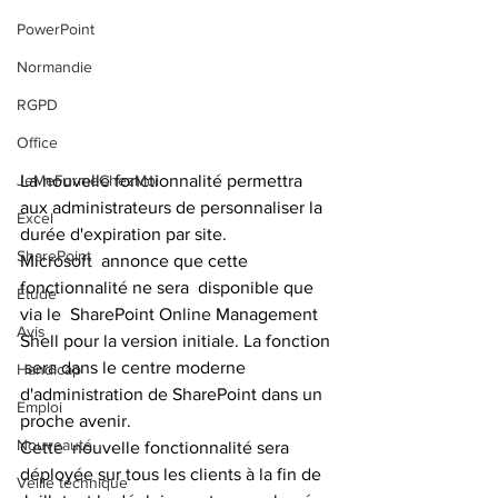
PowerPoint
Normandie
RGPD
Office
JeMeFormeChezMoi
La nouvelle fonctionnalité permettra 
aux administrateurs de personnaliser la 
Excel
durée d'expiration par site. 
SharePoint
Microsoft  annonce que cette 
fonctionnalité ne sera  disponible que 
Étude
via le  SharePoint Online Management 
Avis
Shell pour la version initiale. La fonction 
 sera dans le centre moderne 
Handicap
d'administration de SharePoint dans un  
Emploi
proche avenir. 
Nouveauté
Cette  nouvelle fonctionnalité sera 
déployée sur tous les clients à la fin de  
Veille technique