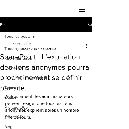
Post
Tous les posts
Formation14
Tous les posts
30 juil. 2019
1 min de lecture
SharePoint : L'expiration
Réglementation
des liens anonymes pourra
Formation
prochainement se définir
La vie chez Formation14
par site.
Teams
Actuellement, les administrateurs 
Outlook
peuvent exiger que tous les liens 
Microsoft365
anonymes expirent après un nombre 
Office365
fixe de jours.
Bing