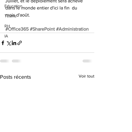
Juillet, et le déploiement sera achevé 
Education
dans le monde entier d'ici la fin  du 
mois d'août. 
Teams
RH
#Office365
#SharePoint
#Administration
IA
Voir tout
Posts récents