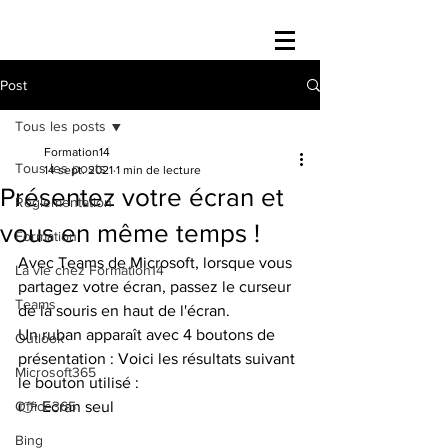
Post
Tous les posts
Formation14
Tous les posts
14 sept. 2021
1 min de lecture
Présentez votre écran et
Réglementation
vous en même temps !
Formation
Avec Teams de Microsoft, lorsque vous 
La vie chez Formation14
partagez votre écran, passez le curseur 
Teams
de la souris en haut de l'écran.
Un ruban apparaît avec 4 boutons de 
Outlook
présentation : Voici les résultats suivant 
Microsoft365
le bouton utilisé : 
Office365
👉 Ecran seul
Bing