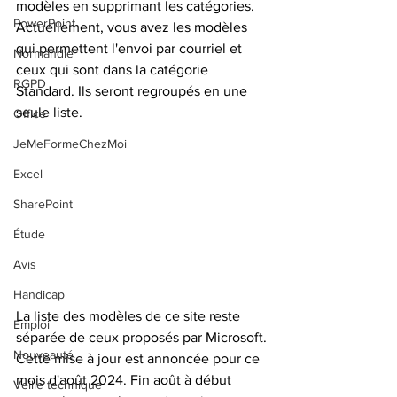
modèles en supprimant les catégories.
PowerPoint
Actuellement, vous avez les modèles 
qui permettent l'envoi par courriel et 
Normandie
ceux qui sont dans la catégorie 
RGPD
Standard. Ils seront regroupés en une 
seule liste.
Office
JeMeFormeChezMoi
Excel
SharePoint
Étude
Avis
Handicap
La liste des modèles de ce site reste 
Emploi
séparée de ceux proposés par Microsoft.
Nouveauté
Cette mise à jour est annoncée pour ce 
mois d'août 2024. Fin août à début 
Veille technique