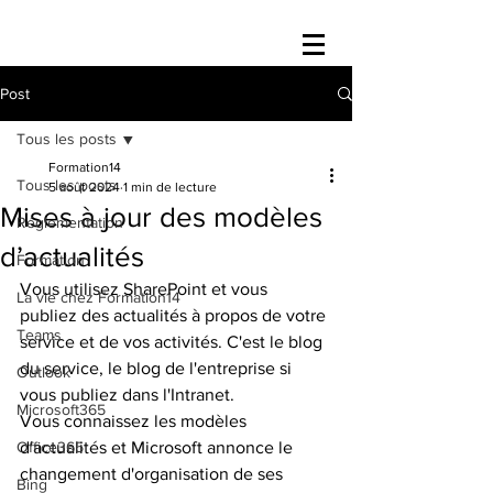
Post
Tous les posts
Formation14
Tous les posts
5 août 2024
1 min de lecture
Mises à jour des modèles
Réglementation
d’actualités
Formation
Vous utilisez SharePoint et vous 
La vie chez Formation14
publiez des actualités à propos de votre 
Teams
service et de vos activités. C'est le blog 
du service, le blog de l'entreprise si 
Outlook
vous publiez dans l'Intranet.
Microsoft365
Vous connaissez les modèles 
Office365
d'actualités et Microsoft annonce le 
changement d'organisation de ses 
Bing