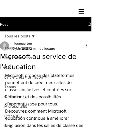
Post
Tous les posts
liloumaerten
Tous les posts
9 juin 2021
2 min de lecture
Microsoft au service de
Réglementation
l'éducation
Formation
Microsoft propose des plateformes 
La vie chez Formation14
permettant de créer des salles de 
Teams
classes inclusives et centrées sur 
Outlook
l’étudiant et des possibilités 
d’apprentissage pour tous. 
Microsoft365
Découvrez comment Microsoft 
Office365
éducation contribue à améliorer 
l’inclusion dans les salles de classe des 
Bing