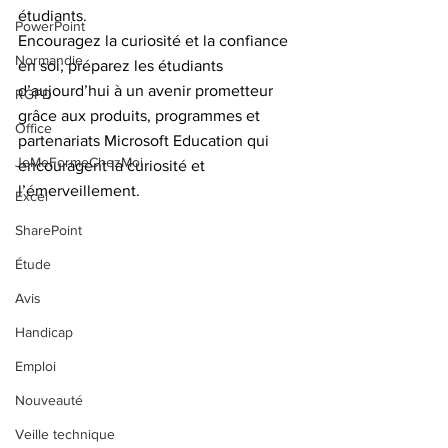
étudiants.
PowerPoint
Encouragez la curiosité et la confiance 
Normandie
en soi, préparez les étudiants 
d’aujourd’hui à un avenir prometteur 
RGPD
grâce aux produits, programmes et 
Office
partenariats Microsoft Education qui 
JeMeFormeChezMoi
encouragent la curiosité et 
l’émerveillement. 
Excel
SharePoint
Étude
Avis
Handicap
Emploi
Nouveauté
Veille technique