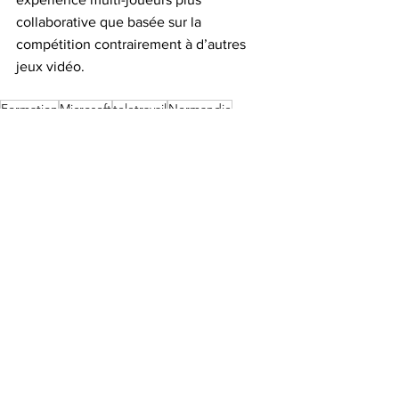
collaborative que basée sur la 
compétition contrairement à d’autres 
jeux vidéo.
Formation
Microsoft
teletravail
Normandie
Formation
Education
Voir tout
Posts récents