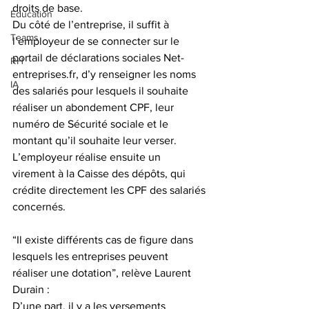
droits de base. 
Education
Du côté de l’entreprise, il suffit à 
Teams
l’employeur de se connecter sur le 
portail de déclarations sociales Net-
RH
entreprises.fr, d’y renseigner les noms 
IA
des salariés pour lesquels il souhaite 
réaliser un abondement CPF, leur 
numéro de Sécurité sociale et le 
montant qu’il souhaite leur verser. 
L’employeur réalise ensuite un 
virement à la Caisse des dépôts, qui 
crédite directement les CPF des salariés 
concernés.
“Il existe différents cas de figure dans 
lesquels les entreprises peuvent 
réaliser une dotation”, relève Laurent 
Durain :
D’une part, il y a les versements 