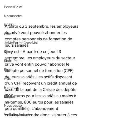
PowerPoint
Normandie
RGPD
A partir du 3 septembre, les employeurs 
du privé vont pouvoir abonder les 
Office
comptes personnels de formation de 
JeMeFormeChezMoi
leurs salariés.
Ça y est ! A partir de ce jeudi 3 
Excel
septembre, les employeurs du secteur 
SharePoint
privé vont enfin pouvoir abonder le 
Étude
compte personnel de formation (CPF) 
de leurs salariés. Les actifs disposant 
Avis
d’un CPF reçoivent un crédit annuel de 
Handicap
base de la part de la Caisse des dépôts 
(500 euros pour les salariés au moins à 
Emploi
mi-temps, 800 euros pour les salariés 
Nouveauté
peu qualifiés). L’abondement 
Veille technique
employeur viendra donc s’ajouter à ces 