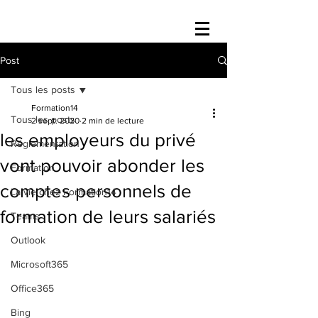
Post
Tous les posts
Formation14
Tous les posts
2 sept. 2020
2 min de lecture
les employeurs du privé
Réglementation
vont pouvoir abonder les
Formation
comptes personnels de
La vie chez Formation14
formation de leurs salariés
Teams
Outlook
Microsoft365
Office365
Bing