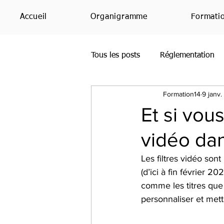
Accueil
Organigramme
Formati
Tous les posts
Réglementation
Formation14
9 janv
Office365
Bing
PowerP
Et si vou
vidéo da
SharePoint
Étude
Avis
Les filtres vidéo son
(d’ici à fin février 2
Teams
RH
IA
comme les titres que l
personnaliser et mett