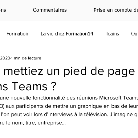
ons
Commentaires
Prise en compte d
Formation
La vie chez Formation14
Teams
Ou
. 2023
1 min de lecture
oint
Normandie
RGPD
Office
JeMeFormeCh
s mettiez un pied de page
ns Teams ?
Handicap
Emploi
Nouveauté
Veille techniq
t une nouvelle fonctionnalité des réunions Microsoft Team
023) aux participants de mettre un graphique en bas de leur
’on peut voir lors d’interviews à la télévision. J’imagine q
re le nom, titre, entreprise…