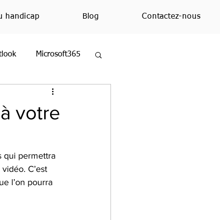
u handicap
Blog
Contactez-nous
tlook
Microsoft365
ezMoi
Excel
 à votre
ue
Education
s qui permettra 
 vidéo. C’est 
ue l’on pourra 