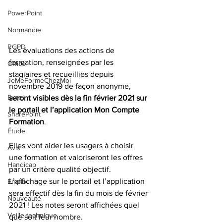
PowerPoint
Normandie
RGPD
Les évaluations des actions de 
formation, renseignées par les 
Office
stagiaires et recueillies depuis 
JeMeFormeChezMoi
novembre 2019 de façon anonyme, 
Excel
seront visibles dès la fin février 2021 sur 
le portail et l’application Mon Compte 
SharePoint
Formation
.
Étude
Elles vont aider les usagers à choisir 
Avis
une formation et valoriseront les offres 
Handicap
par un critère qualité objectif.
L’affichage sur le portail et l’application 
Emploi
sera effectif dès la fin du mois de février 
Nouveauté
2021 ! Les notes seront affichées quel 
Veille technique
que soit leur nombre.