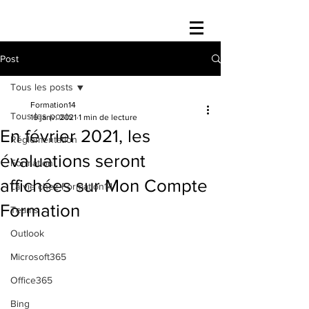
Post
Tous les posts
Formation14
Tous les posts
16 janv. 2021
1 min de lecture
En février 2021, les
Réglementation
évaluations seront
Formation
affichées sur Mon Compte
La vie chez Formation14
Formation
Teams
Outlook
Microsoft365
Office365
Bing