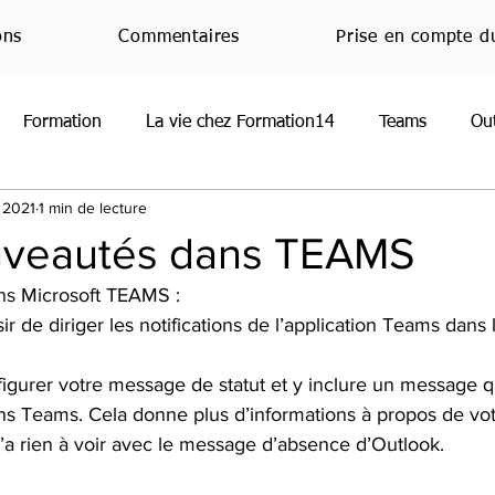
ons
Commentaires
Prise en compte d
Formation
La vie chez Formation14
Teams
Ou
 2021
1 min de lecture
oint
Normandie
RGPD
Office
JeMeFormeCh
uveautés dans TEAMS
s Microsoft TEAMS :
Handicap
Emploi
Nouveauté
Veille techniq
r de diriger les notifications de l’application Teams dans l
igurer votre message de statut et y inclure un message 
ns Teams. Cela donne plus d’informations à propos de votre
’a rien à voir avec le message d’absence d’Outlook.