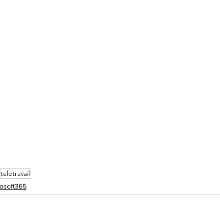
teletravail
osoft365