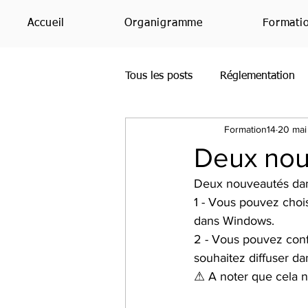
Accueil
Organigramme
Formati
Tous les posts
Réglementation
Formation14
20 mai
Office365
Bing
PowerP
Deux no
Deux nouveautés dan
SharePoint
Étude
Avis
1 - Vous pouvez choisi
dans Windows.
2 - Vous pouvez conf
Teams
RH
IA
souhaitez diffuser da
⚠ A noter que cela n