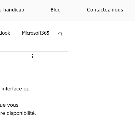
u handicap
Blog
Contactez-nous
tlook
Microsoft365
ezMoi
Excel
ue
Education
’interface ou 
que vous 
 disponibilité. 