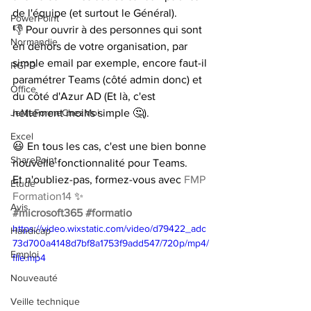
de l'équipe (et surtout le Général). 
PowerPoint
👎 Pour ouvrir à des personnes qui sont 
Normandie
en dehors de votre organisation, par 
simple email par exemple, encore faut-il 
RGPD
paramétrer Teams (côté admin donc) et 
Office
du côté d'Azur AD (Et là, c'est 
JeMeFormeChezMoi
nettement moins simple 🤔).
Excel
😃 En tous les cas, c'est une bien bonne 
SharePoint
nouvelle fonctionnalité pour Teams.
Et n'oubliez-pas, formez-vous avec 
FMP 
Étude
Formation14
 ✨
Avis
#microsoft365
#formatio
https://video.wixstatic.com/video/d79422_adc
Handicap
73d700a4148d7bf8a1753f9add547/720p/mp4/
Emploi
file.mp4
Nouveauté
Veille technique