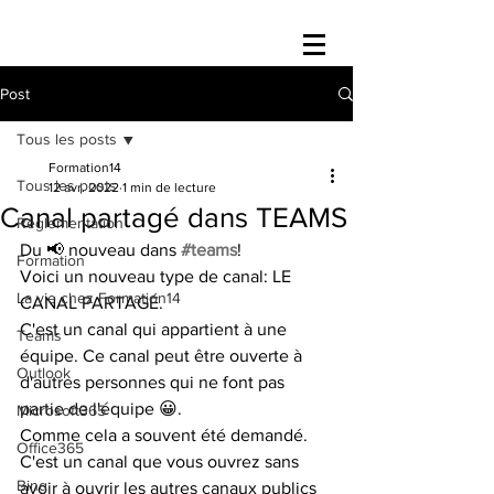
Post
Tous les posts
Formation14
Tous les posts
12 avr. 2022
1 min de lecture
Canal partagé dans TEAMS
Réglementation
Du 📢 nouveau dans 
#teams
!
Formation
Voici un nouveau type de canal: LE 
La vie chez Formation14
CANAL PARTAGÉ.
C'est un canal qui appartient à une 
Teams
équipe. Ce canal peut être ouverte à 
Outlook
d'autres personnes qui ne font pas 
partie de l'équipe 😀.
Microsoft365
Comme cela a souvent été demandé. 
Office365
C'est un canal que vous ouvrez sans 
Bing
avoir à ouvrir les autres canaux publics 